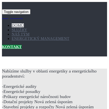
Toggle navigation
Ensyb s.r.o.
DOMŮ
SLUŽBY
NÁŠ TÝM
ENERGETICKÝ MANAGEMENT
KONTAKT
Nabízíme služby v oblasti energetiky a energetického
poradentství:
-Energetické audity
-Energetické posudky
-Průkazy energetické náročnosti budov
-Dotační projekty Nová zelená úsporám
-Stavební projekty a rozpočty Nová zelená úsporám